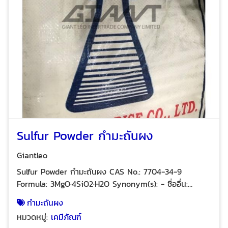
Sulfur Powder กำมะถันผง
Giantleo
Sulfur Powder กำมะถันผง CAS No.: 7704-34-9
Formula: 3MgO·4SiO2·H2O Synonym(s): - ชื่ออื่น:
ซัลเฟอร์ผง Grade: Industrial เกรด: อุตสาหกรรม
กำมะถันผง
Physical description: Yellow powder ลักษณะ: ผง
หมวดหมู่:
เคมีภัณฑ์
ละเอียด สีเหลือง Country of Origin: Thailand แหล่ง