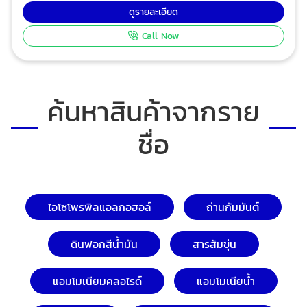
ผลิต: ประเทศไทย Specification : Purity : 99.5% Min
ดูรายละเอียด
Packaging : 25 kg., PP woven bag ขนาดบรรจุ : 25 กก.
Call Now
Application การใช้งาน : -
vulcanizing/curing agent in rubber production
Remarks: Information listed in the ‘Specification’
section may not be complete. Please do not
ค้นหาสินค้าจากราย
hesitate to contact us for an official copy of the
product specification / certificate of analysis.
ชื่อ
หมายเหตุ: ข้อมูลจำเพาะนี้อาจมีรายละเอียดไม่ครบถ้วน
กรุณาติดต่อบริษัทฯ หากท่านต้องการสำเนาข้อมูลจำเพาะ
ฉบับเต็ม ที่อยู่: 2/2-4 หมู่ 2 ถนนสุขสวัสดิ์ 43 ตำบลบางครุ
อำเภอพระประแดง จังหวัดสมุทรปราการ 10130 โทรศัพท์:
0-2819-0140-4, 0-2463-8619, 0-2463-6138, 08-1913-
ไอโซโพรพิลแอลกอฮอล์
ถ่านกัมมันต์
4394 โทรสาร: 0-2464-1062, 0-2819-2514 อีเมล์:
sales@giantleo.com, service@giantleo.com
ดินฟอกสีน้ำมัน
สารส้มขุ่น
แอมโมเนียมคลอไรด์
แอมโมเนียน้ำ