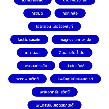
เอทิลวานิลลิน
น้ำยาฟอร์มาลิน
กรดมด
กรดเกลือ
ไฮโดรเจน เปอร์ออกไซค์
lactic casein
magnesium oxide
เมทานอล
สีละลายในน้ำมัน
กรดออกซาลิก
ปาล์มแว็กซ์
พาราฟินแว็กซ์
โพลีอลูมิเนียมคลอไรด์
โพลีเอททีลีน แว็กซ์
โพแทสเซียมไฮดรอกไซด์