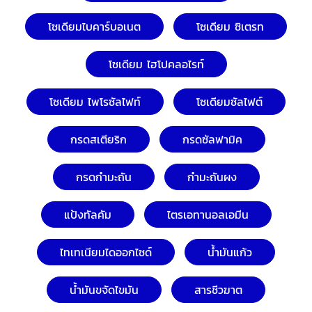
โซเดียมไบคาร์บอเนต
โซเดียม ซิเตรท
โซเดียม ไฮโปคลอไรท์
โซเดียม ไพโรซัลไฟท์
โซเดียมซัลไฟต์
กรดสเตียริก
กรดซัลฟามิค
กรดกำมะถัน
กำมะถันผง
แป้งทัลคัม
ไตรเอทานอลเอมีน
ไทเทเนียมไดออกไซด์
น้ำมันแก้ว
น้ำมันขจัดไขมัน
สารชีวฆาต