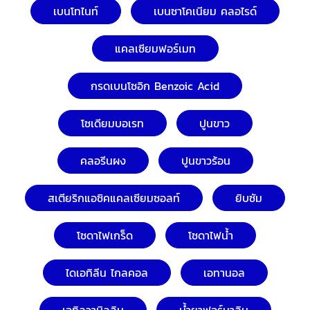
เบนโทไนท์
เบนซาโคเนียม คลอไรด์
แคลเซียมฟอร์เมท
กรดเบนโซอิก Benzoic Acid
โซเดียมบอเรท
ปูนขาว
คลอรีนผง
ปูนขาวร้อน
สเตียริกแอซิคแคลเซียมซอลท์
ยิบซัม
โซดาไฟเกร็ด
โซดาไฟน้ำ
ไดเอทิลีน ไกลคอล
เอทานอล