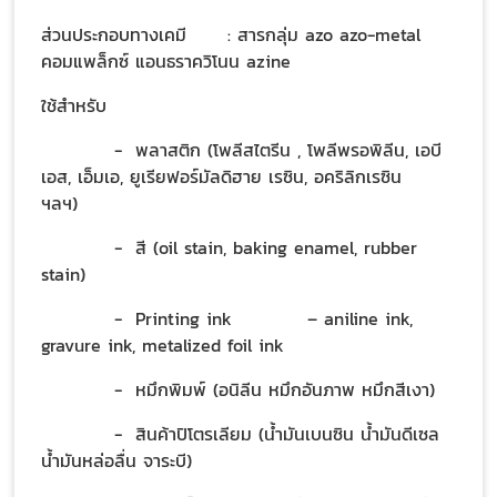
ส่วนประกอบทางเคมี
: สารกลุ่ม azo azo-metal
คอมแพล็กซ์ แอนธราควิโนน azine
ใช้สำหรับ
- พลาสติก (โพลีสไตรีน , โพลีพรอพิลีน, เอบี
เอส, เอ็มเอ, ยูเรียฟอร์มัลดิฮาย เรซิน, อคริลิกเรซิน
ฯลฯ)
- สี (oil stain, baking enamel, rubber
stain)
- Printing ink
– aniline ink,
gravure ink, metalized foil ink
- หมึกพิมพ์ (อนิลีน หมึกอันภาพ หมึกสีเงา)
- สินค้าปิโตรเลียม (น้ำมันเบนซิน น้ำมันดีเซล
น้ำมันหล่อลื่น จาระบี)