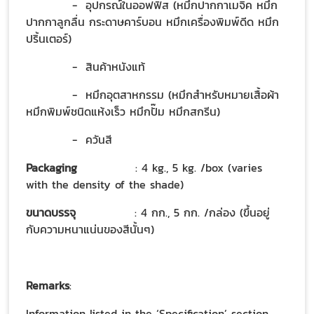
- อุปกรณ์ในออฟฟิส (หมึกปากกาเมจิค หมึก
ปากกาลูกลื่น กระดาษคาร์บอน หมึกเครื่องพิมพ์ดีด หมึก
ปริ้นเตอร์)
- สินค้าหนังแท้
- หมึกอุตสาหกรรม (หมึกสำหรับหมายเสื้อผ้า
หมึกพิมพ์ชนิดแห้งเร็ว หมึกปั๊ม หมึกสกรีน)
- ควันสี
Packaging
: 4 kg., 5 kg. /box (varies
with the density of the shade)
ขนาดบรรจุ
: 4 กก., 5 กก. /กล่อง (ขึ้นอยู่
กับความหนาแน่นของสีนั้นๆ)
Remarks
:
Information listed in the
‘Specification’ section