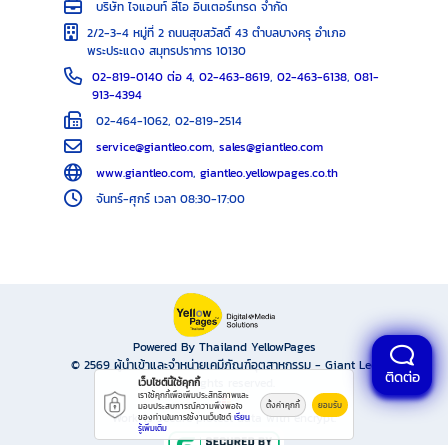
บริษัท ไจแอนท์ ลีโอ อินเตอร์เทรด จำกัด
2/2-3-4 หมู่ที่ 2 ถนนสุขสวัสดิ์ 43 ตำบลบางครุ อำเภอ
พระประแดง สมุทรปราการ 10130
02-819-0140 ต่อ 4
,
02-463-8619
,
02-463-6138
,
081-
913-4394
02-464-1062, 02-819-2514
service@giantleo.com
,
sales@giantleo.com
www.giantleo.com
,
giantleo.yellowpages.co.th
จันทร์-ศุกร์ เวลา 08:30-17:00
Powered By Thailand YellowPages
© 2569
ผู้นำเข้าและจำหน่ายเคมีภัณฑ์อุตสาหกรรม - Giant Leo
ติดต่อ
All rights reserved.
เว็บไซต์นี้ใช้คุกกี้
เราใช้คุกกี้เพื่อเพิ่มประสิทธิภาพและ
ตั้งค่าคุกกี้
ยอมรับ
มอบประสบการณ์ความพึงพอใจ
Work is secure protect data with encrypt.
ของท่านในการใช้งานเว็บไซต์
เรียน
รู้เพิ่มเติม