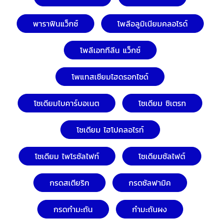
พาราฟินแว็กซ์
โพลีอลูมิเนียมคลอไรด์
โพลีเอททีลีน แว็กซ์
โพแทสเซียมไฮดรอกไซด์
โซเดียมไบคาร์บอเนต
โซเดียม ซิเตรท
โซเดียม ไฮโปคลอไรท์
โซเดียม ไพโรซัลไฟท์
โซเดียมซัลไฟต์
กรดสเตียริก
กรดซัลฟามิค
กรดกำมะถัน
กำมะถันผง