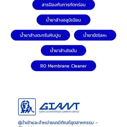
สารป้องกันการกัดกร่อน
น้ำยาล้างอลูมิเนียม
น้ำยาล้างตะกรันหินปูน
น้ำยาขัดโลหะ
น้ำยาล้างไขมัน
RO Membrane Cleaner
ผู้นำเข้าและจำหน่ายเคมีภัณฑ์อุตสาหกรรม -