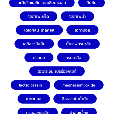
สเตียริกแอซิคแคลเซียมซอลท์
ยิบซัม
โซดาไฟเกร็ด
โซดาไฟน้ำ
ไดเอทิลีน ไกลคอล
เอทานอล
เอทิลวานิลลิน
น้ำยาฟอร์มาลิน
กรดมด
กรดเกลือ
ไฮโดรเจน เปอร์ออกไซค์
lactic casein
magnesium oxide
เมทานอล
สีละลายในน้ำมัน
กรดออกซาลิก
ปาล์มแว็กซ์