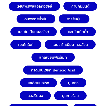
ไอโซโพรพิลแอลกอฮอล์
ถ่านกัมมันต์
ดินฟอกสีน้ำมัน
สารส้มขุ่น
แอมโมเนียมคลอไรด์
แอมโมเนียน้ำ
เบนโทไนท์
เบนซาโคเนียม คลอไรด์
แคลเซียมฟอร์เมท
กรดเบนโซอิก Benzoic Acid
โซเดียมบอเรท
ปูนขาว
คลอรีนผง
ปูนขาวร้อน