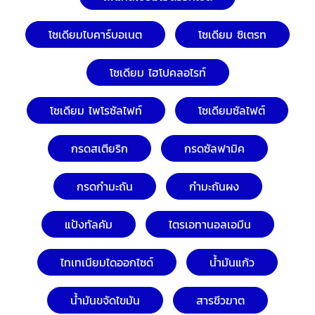
โซเดียมไบคาร์บอเนต
โซเดียม ซิเตรท
โซเดียม ไฮโปคลอไรท์
โซเดียม ไพโรซัลไฟท์
โซเดียมซัลไฟต์
กรดสเตียริก
กรดซัลฟามิค
กรดกำมะถัน
กำมะถันผง
แป้งทัลคัม
ไตรเอทานอลเอมีน
ไทเทเนียมไดออกไซด์
น้ำมันแก้ว
น้ำมันขจัดไขมัน
สารชีวฆาต