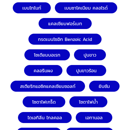
เบนโทไนท์
เบนซาโคเนียม คลอไรด์
แคลเซียมฟอร์เมท
กรดเบนโซอิก Benzoic Acid
โซเดียมบอเรท
ปูนขาว
คลอรีนผง
ปูนขาวร้อน
สเตียริกแอซิคแคลเซียมซอลท์
ยิบซัม
โซดาไฟเกร็ด
โซดาไฟน้ำ
ไดเอทิลีน ไกลคอล
เอทานอล