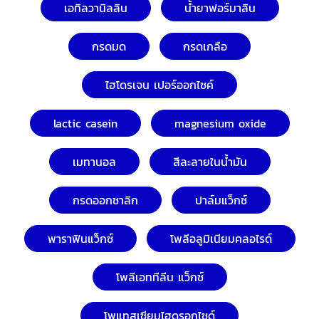
เอทิลวานิลลิน
น้ำยาฟอร์มาลิน
กรดมด
กรดเกลือ
ไฮโดรเจน เปอร์ออกไซค์
lactic casein
magnesium oxide
เมทานอล
สีละลายในน้ำมัน
กรดออกซาลิก
ปาล์มแว็กซ์
พาราฟินแว็กซ์
โพลีอลูมิเนียมคลอไรด์
โพลีเอททีลีน แว็กซ์
โพแทสเซียมไฮดรอกไซด์